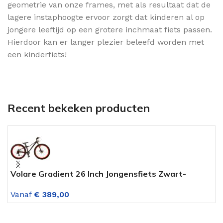
geometrie van onze frames, met als resultaat dat de
lagere instaphoogte ervoor zorgt dat kinderen al op
jongere leeftijd op een grotere inchmaat fiets passen.
Hierdoor kan er langer plezier beleefd worden met
een kinderfiets!
Recent bekeken producten
Volare Gradient 26 Inch Jongensfiets Zwart-
A
Oranje 7 Versnellingen
V
Vanaf
€
389,00