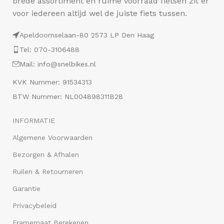
brede assortiment en ruime voorraad fietsen zit er
voor iedereen altijd wel de juiste fiets tussen.
Apeldoornselaan-80 2573 LP Den Haag
Tel: 070-3106488
Mail: info@snelbikes.nl
KVK Nummer: 91534313
BTW Nummer: NL004898311B28
INFORMATIE
Algemene Voorwaarden
Bezorgen & Afhalen
Ruilen & Retourneren
Garantie
Privacybeleid
Framemaat Berekenen