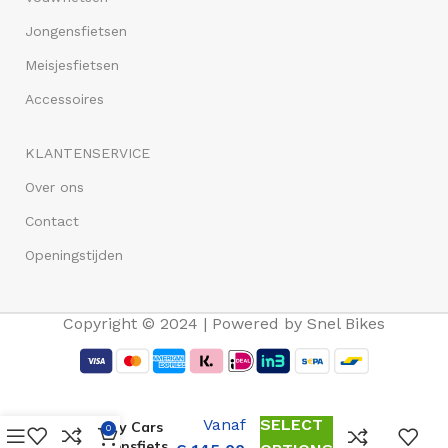
Jongensfietsen
Meisjesfietsen
Accessoires
KLANTENSERVICE
Over ons
Contact
Openingstijden
Copyright © 2024 | Powered by Snel Bikes
Volare
Vanaf
SELECT
Disney Cars
0
Jongensfiets