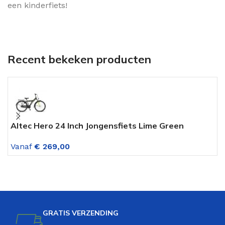
een kinderfiets!
Recent bekeken producten
Altec Hero 24 Inch Jongensfiets Lime Green
L
v
Vanaf
€
269,00
V
GRATIS VERZENDING