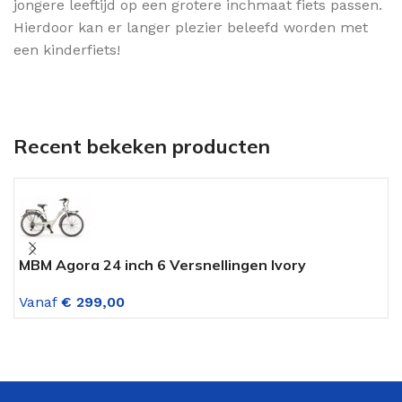
jongere leeftijd op een grotere inchmaat fiets passen.
Hierdoor kan er langer plezier beleefd worden met
een kinderfiets!
Recent bekeken producten
MBM Agora 24 inch 6 Versnellingen Ivory
A
L
Vanaf
€
299,00
V