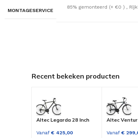
85% gemonteerd (+ €0 )
,
Rij
MONTAGESERVICE
Recent bekeken producten
Altec Legarda 28 Inch
Altec Ventur
Trekkingfiets 24
28 Inch Here
Vanaf
€
425,00
Vanaf
€
299,
Versnellingen Zwart
Versnellinge