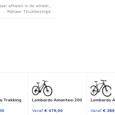
klaar afhalen in de winkel
,
Rijklaar Thuisbezorgd
a Trekking
Lombardo Amantea-200
Lombardo 
nfiets 21
28 Inch Trekkingfiets
28 Inch Tre
00
Vanaf
€
479,00
Vanaf
€
389
n Zwart
Dame 24 Versnellingen
Versnelling