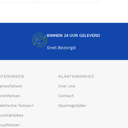
Donkerblauw
White
BINNEN 24 UUR GELEVERD
Snel Bezorgd
ATEGORIEËN
KLANTENSERVICE
amesfietsen
Over ons
renfietsen
Contact
ektrische fietsen⚡
Openingstijden
ountainbikes
ouwfietsen