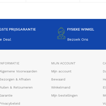
Zwart (Hydraulisch)
brakes)
GSTE PRIJSGARANTIE
FYSIEKE WINKEL
e Deal
Bezoek Ons
INFORMATIE
MIJN ACCOUNT
C
Algemene Voorwaarden
Mijn account
D
Bezorgen & Afhalen
Bewaard
He
Ruilen & Retourneren
Winkelmand
El
Garantie
Mijn bestellingen
M
Privacybeleid
V