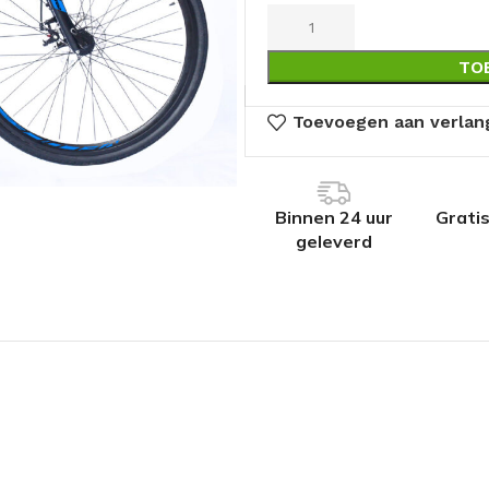
TO
Toevoegen aan verlang
Binnen 24 uur
Grati
geleverd