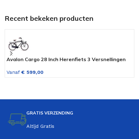
Recent bekeken producten
Avalon Cargo 28 Inch Herenfiets 3 Versnellingen
M
Mat Zwart
Z
Vanaf
€
599,00
V
GRATIS VERZENDING
Altijd Gratis