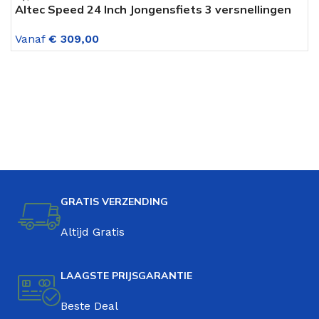
Altec Speed 24 Inch Jongensfiets 3 versnellingen
M
Lime Green
R
Vanaf
€
309,00
V
GRATIS VERZENDING
Altijd Gratis
LAAGSTE PRIJSGARANTIE
Beste Deal