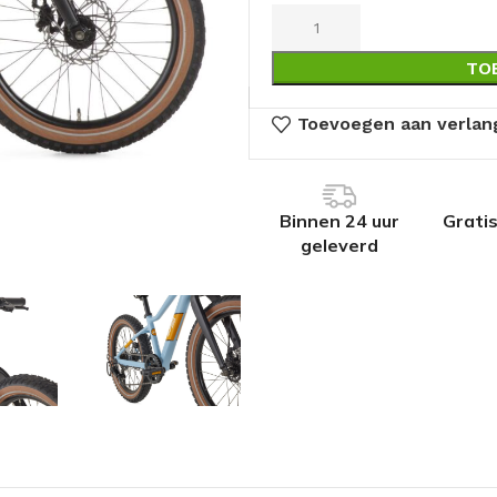
TO
Toevoegen aan verlang
Binnen 24 uur
Grati
geleverd