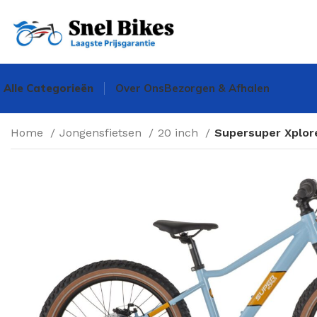
Alle Categorieën
Over Ons
Bezorgen & Afhalen
Home
Jongensfietsen
20 inch
Supersuper Xplore