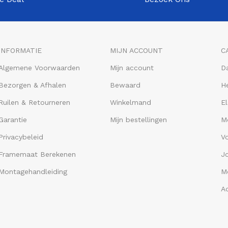
INFORMATIE
MIJN ACCOUNT
C
Algemene Voorwaarden
Mijn account
D
Bezorgen & Afhalen
Bewaard
He
Ruilen & Retourneren
Winkelmand
El
Garantie
Mijn bestellingen
M
Privacybeleid
V
Framemaat Berekenen
J
Montagehandleiding
Me
A