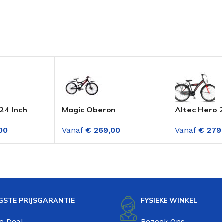
24 Inch
Magic Oberon
Altec Hero 
 3
Mountainbike 24 Inch 3
Jongensfiet
00
Vanaf
€
269,00
Vanaf
€
279
n Deep Sky
Versnellingen Mat
Zwart Rood
GSTE PRIJSGARANTIE
FYSIEKE WINKEL
e Deal
Bezoek Ons