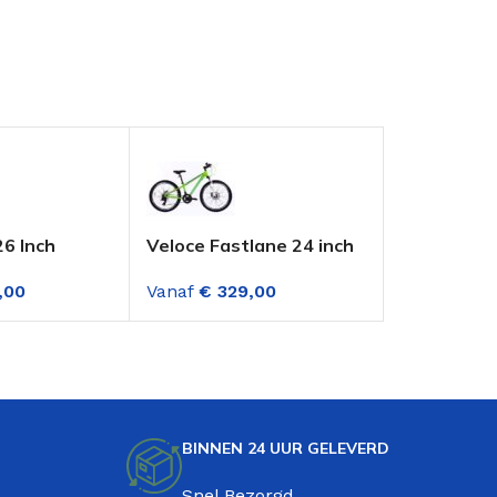
26 Inch
Veloce Fastlane 24 inch
Altec Spee
s Fire Red
mountainbike 21 sp
Jongensfie
,00
Vanaf
€
329,00
Vanaf
€
30
Groen met schijfremmen
versnellin
Green
BINNEN 24 UUR GELEVERD
Snel Bezorgd