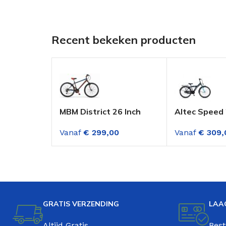
Recent bekeken producten
MBM District 26 Inch
Altec Speed 
Mountainbike Jongens
Jongensfiets
Vanaf
€
299,00
Vanaf
€
309,
Zwart-Rood 18
versnellinge
Versnellingen
Blue
GRATIS VERZENDING
LAA
Altijd Gratis
Best