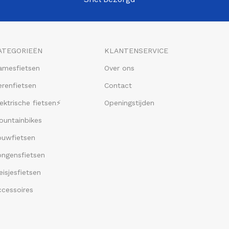
ATEGORIEËN
KLANTENSERVICE
amesfietsen
Over ons
renfietsen
Contact
ektrische fietsen⚡
Openingstijden
ountainbikes
ouwfietsen
ongensfietsen
isjesfietsen
ccessoires