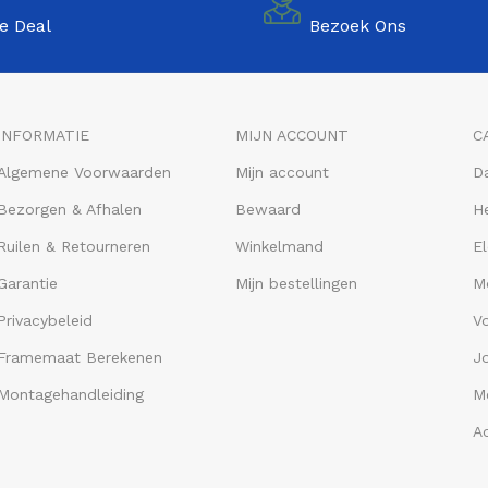
e Deal
Bezoek Ons
INFORMATIE
MIJN ACCOUNT
C
Algemene Voorwaarden
Mijn account
D
Bezorgen & Afhalen
Bewaard
He
Ruilen & Retourneren
Winkelmand
El
Garantie
Mijn bestellingen
M
Privacybeleid
V
Framemaat Berekenen
J
Montagehandleiding
Me
A