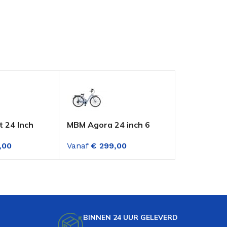
t 24 Inch
MBM Agora 24 inch 6
Altec Belle
e Meisjes
Versnellingen Blauw
Meisjesfie
,00
Vanaf
€
299,00
Vanaf
€
26
 18
en
BINNEN 24 UUR GELEVERD