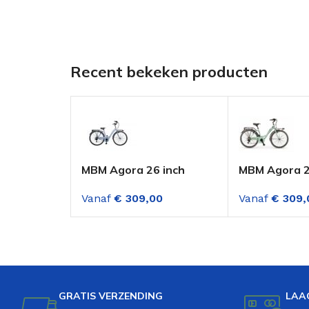
Recent bekeken producten
MBM Agora 26 inch
MBM Agora 2
Meisjesfiets 6
Meisjesfiets 
Vanaf
€
309,00
Vanaf
€
309,
Versnellingen Blauw
Versnellinge
Groen
GRATIS VERZENDING
LAA