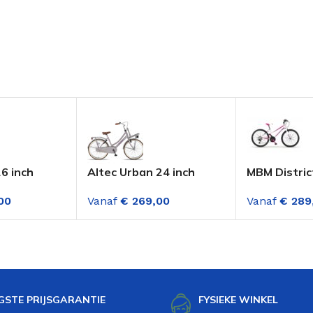
6 inch
Altec Urban 24 inch
MBM Distric
6
Meisjes Transportfiets
Mountainbik
00
Vanaf
€
269,00
Vanaf
€
289
n Munt
Sand
Wit-Fuschia
Versnelling
GSTE PRIJSGARANTIE
FYSIEKE WINKEL