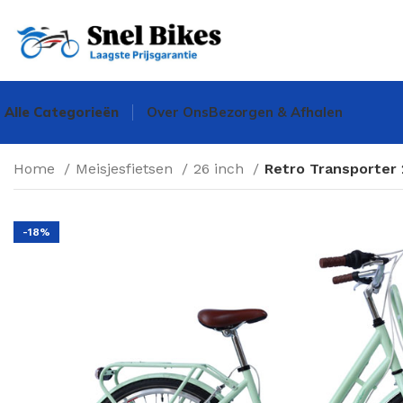
Alle Categorieën
Over Ons
Bezorgen & Afhalen
Home
Meisjesfietsen
26 inch
Retro Transporter 
-18%