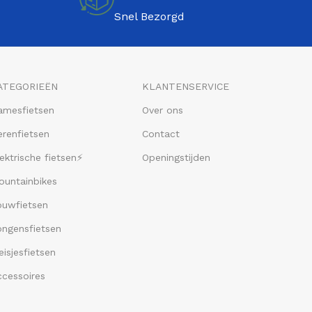
Snel Bezorgd
ATEGORIEËN
KLANTENSERVICE
amesfietsen
Over ons
renfietsen
Contact
ektrische fietsen⚡
Openingstijden
ountainbikes
ouwfietsen
ongensfietsen
isjesfietsen
ccessoires