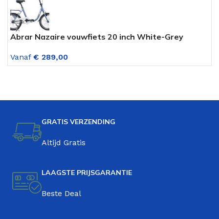
Abrar Nazaire vouwfiets 20 inch White-Grey
A
V
Vanaf
€
289,00
V
GRATIS VERZENDING
Altijd Gratis
LAAGSTE PRIJSGARANTIE
Beste Deal