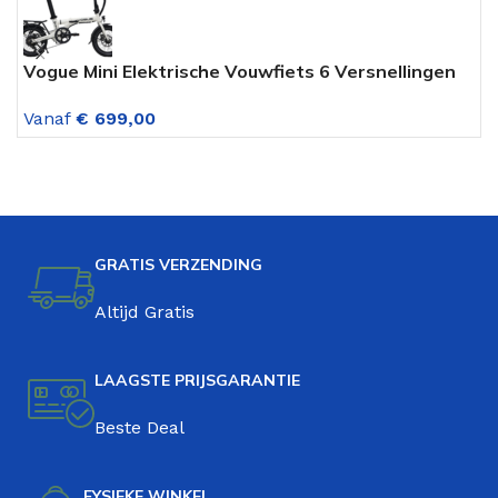
Vogue Mini Elektrische Vouwfiets 6 Versnellingen
M
16 inch Fashion Grey
Z
Vanaf
€
699,00
V
GRATIS VERZENDING
Altijd Gratis
LAAGSTE PRIJSGARANTIE
Beste Deal
FYSIEKE WINKEL