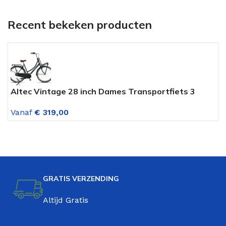
Recent bekeken producten
Altec Vintage 28 inch Dames Transportfiets 3
A
versnellingen Jeans Blauw
V
Vanaf
€
319,00
V
GRATIS VERZENDING
Altijd Gratis