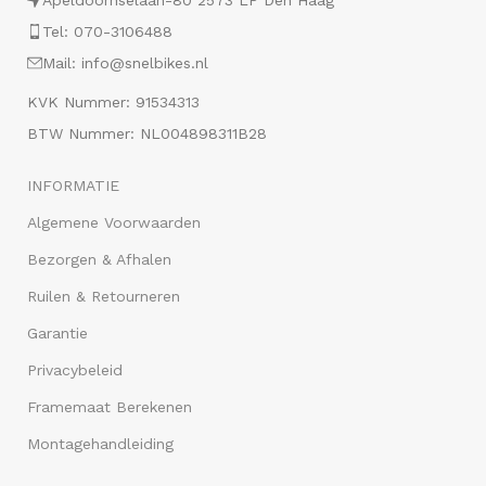
Apeldoornselaan-80 2573 LP Den Haag
Tel: 070-3106488
Mail: info@snelbikes.nl
KVK Nummer: 91534313
BTW Nummer: NL004898311B28
INFORMATIE
Algemene Voorwaarden
Bezorgen & Afhalen
Ruilen & Retourneren
Garantie
Privacybeleid
Framemaat Berekenen
Montagehandleiding