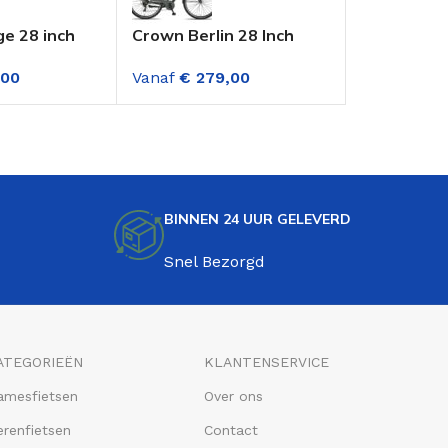
ge 28 inch
Crown Berlin 28 Inch
Altec Crow
sportfiets 3
Transportfiets Dame 7
Inch Trans
,00
Vanaf
€
279,00
Vanaf
€
219
en Mat Zwart
Versnellingen Army
Dame Burn
Green
BINNEN 24 UUR GELEVERD
Snel Bezorgd
ATEGORIEËN
KLANTENSERVICE
amesfietsen
Over ons
renfietsen
Contact