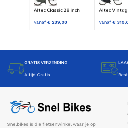
Altec Classic 28 inch
Altec Vintag
Dames Transportfiets
Dames Trans
Vanaf
€
239,00
Vanaf
€
319,
Army Green
versnellinge
Blauw
GRATIS VERZENDING
LAA
Altijd Gratis
Best
Snelbikes is die fietsenwinkel waar je op