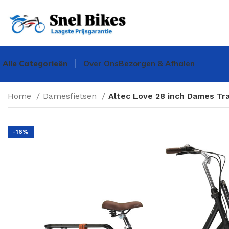
Alle Categorieën
Over Ons
Bezorgen & Afhalen
Home
Damesfietsen
Altec Love 28 inch Dames Tra
-16%