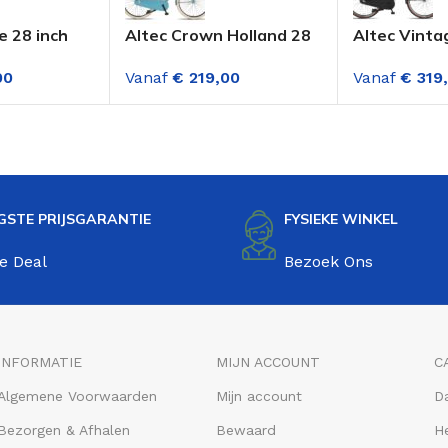
e 28 inch
Altec Crown Holland 28
Altec Vinta
portfiets 3
Inch Transportfiets
Dames Tran
00
Vanaf
€
219,00
Vanaf
€
319
n Jeans
Dame Mystique Blue
versnelling
GSTE PRIJSGARANTIE
FYSIEKE WINKEL
e Deal
Bezoek Ons
INFORMATIE
MIJN ACCOUNT
C
Algemene Voorwaarden
Mijn account
D
Bezorgen & Afhalen
Bewaard
He