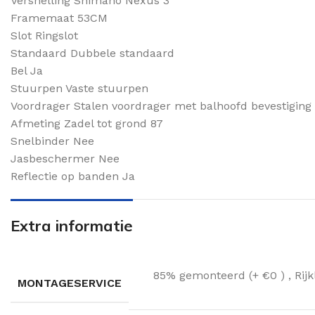
Versnelling Shimano Nexus 3
Framemaat 53CM
Slot Ringslot
Standaard Dubbele standaard
Bel Ja
Stuurpen Vaste stuurpen
Voordrager Stalen voordrager met balhoofd bevestiging
Afmeting Zadel tot grond 87
Snelbinder Nee
Jasbeschermer Nee
Reflectie op banden Ja
Extra informatie
85% gemonteerd (+ €0 )
,
Rij
MONTAGESERVICE