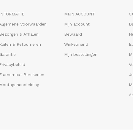
INFORMATIE
MIJN ACCOUNT
C
Algemene Voorwaarden
Mijn account
D
Bezorgen & Afhalen
Bewaard
He
Ruilen & Retourneren
Winkelmand
El
Garantie
Mijn bestellingen
M
Privacybeleid
V
Framemaat Berekenen
J
Montagehandleiding
Me
A