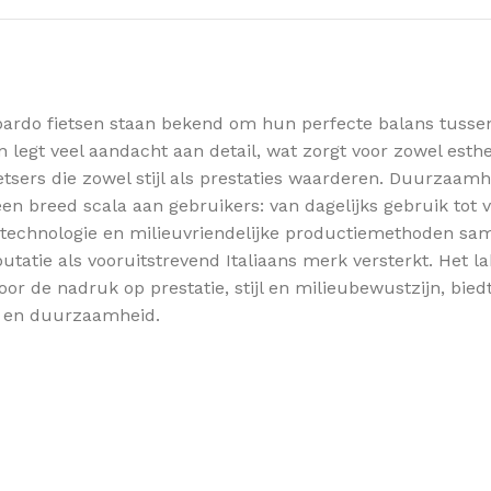
ardo fietsen staan bekend om hun perfecte balans tussen 
 legt veel aandacht aan detail, wat zorgt voor zowel esthe
sers die zowel stijl als prestaties waarderen. Duurzaamhe
een breed scala aan gebruikers: van dagelijks gebruik tot 
e technologie en milieuvriendelijke productiemethoden s
tie als vooruitstrevend Italiaans merk versterkt. Het lab
 de nadruk op prestatie, stijl en milieubewustzijn, biedt
ie en duurzaamheid.