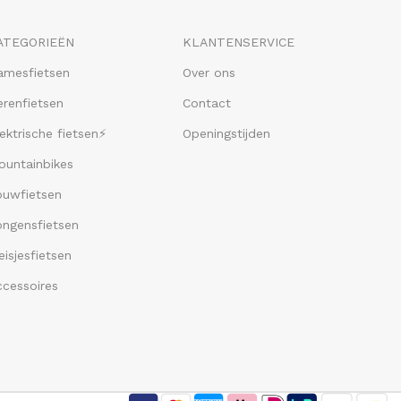
ATEGORIEËN
KLANTENSERVICE
amesfietsen
Over ons
renfietsen
Contact
ektrische fietsen⚡
Openingstijden
ountainbikes
ouwfietsen
ongensfietsen
isjesfietsen
ccessoires