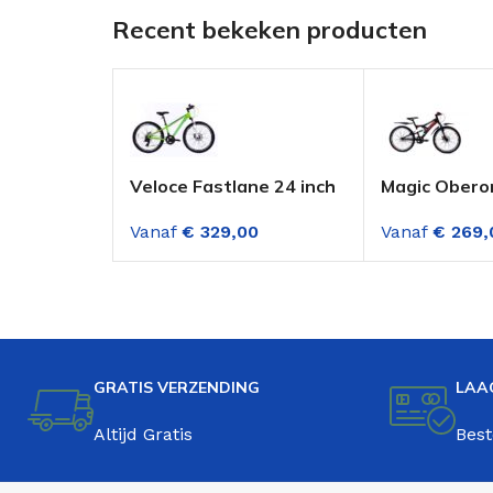
Recent bekeken producten
Veloce Fastlane 24 inch
Magic Obero
mountainbike 21 sp
Mountainbike
Vanaf
€
329,00
Vanaf
€
269,
Groen met schijfremmen
Versnellinge
Zwart Rood
GRATIS VERZENDING
LAA
Altijd Gratis
Best