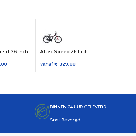
ient 26 Inch
Altec Speed 26 Inch
Altec Hero
s Zwart-
Jongensfiets 3
Jongensfie
,00
Vanaf
€
329,00
Vanaf
€
27
rsnellingen
versnellingen Fire Red
BINNEN 24 UUR GELEVERD
Snel Bezorgd