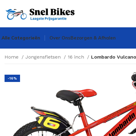
Alle Categorieën
Over Ons
Bezorgen & Afhalen
Home
Jongensfietsen
16 inch
Lombardo Vulcano
-16%