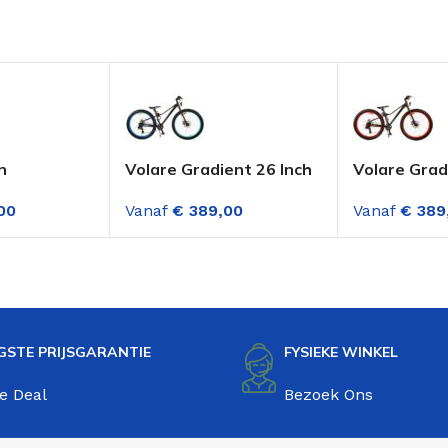
n
Volare Gradient 26 Inch
Volare Grad
 24 Inch 3
Jongensfiets Zwart-
Jongensfiet
00
Vanaf
€
389,00
Vanaf
€
389
n Mat
Blauw 7 Versnellingen
Oranje 7 Ve
GSTE PRIJSGARANTIE
FYSIEKE WINKEL
e Deal
Bezoek Ons