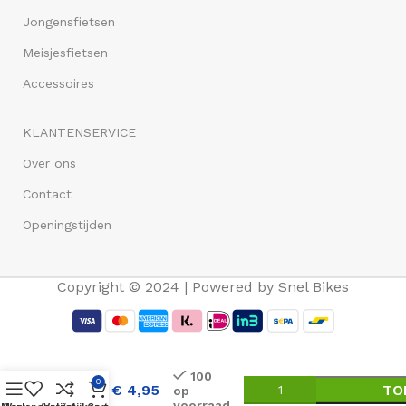
Jongensfietsen
Meisjesfietsen
Accessoires
KLANTENSERVICE
Over ons
Contact
Openingstijden
Copyright © 2024 | Powered by Snel Bikes
Falkx
100
City
0
€
4,95
TO
op
Bel
voorraad