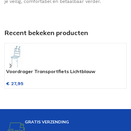
je veilig, comfortabel én betaalbaar verder.
Recent bekeken producten
Voordrager Transportfiets Lichtblauw
P
€
27,95
GRATIS VERZENDING