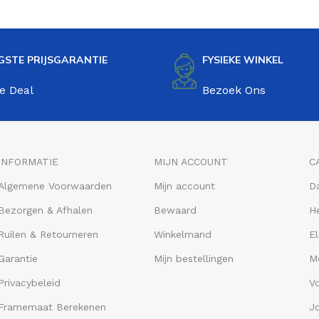
GSTE PRIJSGARANTIE
FYSIEKE WINKEL
e Deal
Bezoek Ons
INFORMATIE
MIJN ACCOUNT
C
Algemene Voorwaarden
Mijn account
D
Bezorgen & Afhalen
Bewaard
He
Ruilen & Retourneren
Winkelmand
El
Garantie
Mijn bestellingen
M
Privacybeleid
V
Framemaat Berekenen
J