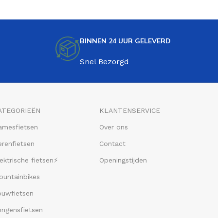
BINNEN 24 UUR GELEVERD
Snel Bezorgd
ATEGORIEËN
KLANTENSERVICE
amesfietsen
Over ons
renfietsen
Contact
ektrische fietsen⚡
Openingstijden
ountainbikes
ouwfietsen
ongensfietsen