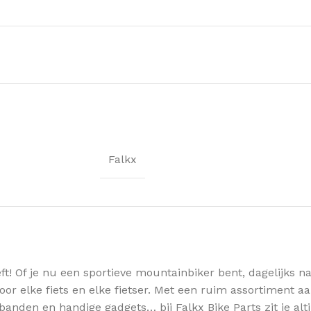
Falkx
eft! Of je nu een sportieve mountainbiker bent, dagelijks na
 voor elke fiets en elke fietser. Met een ruim assortiment a
ls, banden en handige gadgets… bij Falkx Bike Parts zit je a