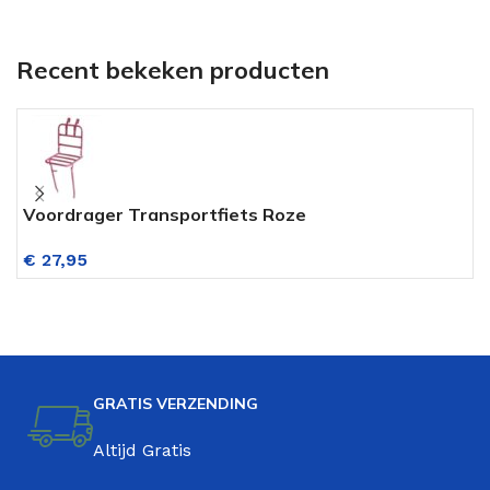
Recent bekeken producten
Voordrager Transportfiets Roze
P
€
27,95
GRATIS VERZENDING
Altijd Gratis