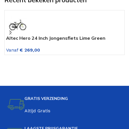
Altec Hero 24 Inch Jongensfiets Lime Green
V
G
Vanaf
€
269,00
V
GRATIS VERZENDING
Altijd Gratis
LAAGSTE PRIJSGARANTIE