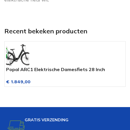
Recent bekeken producten
Popal ARC1 Elektrische Damesfiets 28 Inch
M
(Riemaandrijving) Hydraulisch.Disc Mat Zwart
7
€
1.849,00
V
GRATIS VERZENDING