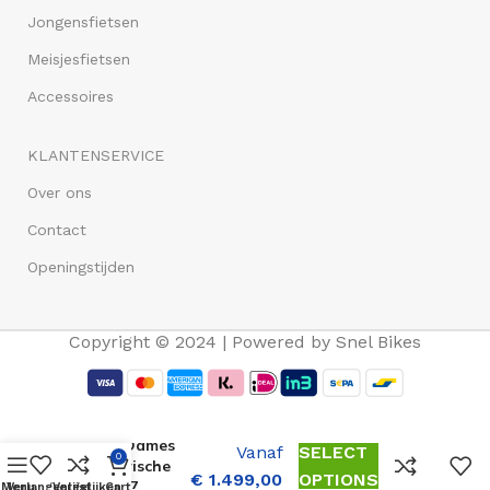
Jongensfietsen
Meisjesfietsen
Accessoires
KLANTENSERVICE
Over ons
Contact
Openingstijden
Copyright © 2024 | Powered by Snel Bikes
E-vision
Opera 28
Inch Dames
Vanaf
SELECT
0
Elektrische
€
1.499,00
OPTIONS
Fiets 7
Menu
Verlangenlijst
Vergelijken
Cart