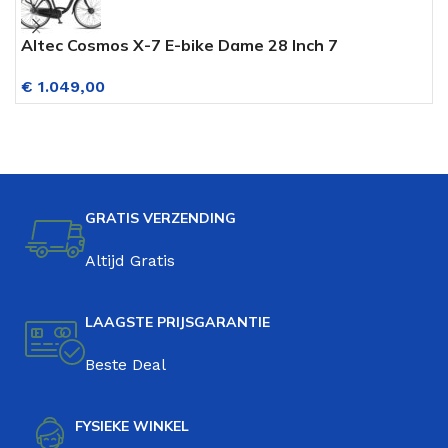
Altec Cosmos X-7 E-bike Dame 28 Inch 7
P
Versnellingen Vestel Accu Mat Zwart
V
€
1.049,00
V
GRATIS VERZENDING
Altijd Gratis
LAAGSTE PRIJSGARANTIE
Beste Deal
FYSIEKE WINKEL