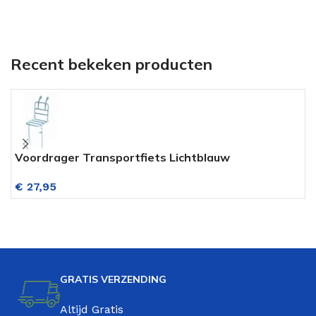
Recent bekeken producten
Voordrager Transportfiets Lichtblauw
A
€
27,95
GRATIS VERZENDING
Altijd Gratis