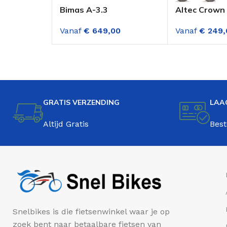
Bimas A-3.3
Altec Crown 
Transportfiets Dame 28
Inch Transpo
Vanaf
€
649,00
Vanaf
€
249,
Inch Mat Zwart 3
Dame Army 
Versnellingen
Rollerbrakes
GRATIS VERZENDING
LAA
Altijd Gratis
Best
Snelbikes is die fietsenwinkel waar je op
zoek bent naar betaalbare fietsen van