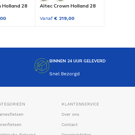
 Holland 28
Altec Crown Holland 28
Avalon Car
ortfiets
Inch Transportfiets
Damesfiet
,00
Vanaf
€
219,00
Vanaf
€
59
que Blue
Dame Holywood White
Versnellin
BINNEN 24 UUR GELEVERD
Snel Bezorgd
ATEGORIEËN
KLANTENSERVICE
amesfietsen
Over ons
renfietsen
Contact
ektrische fietsen⚡
Openingstijden