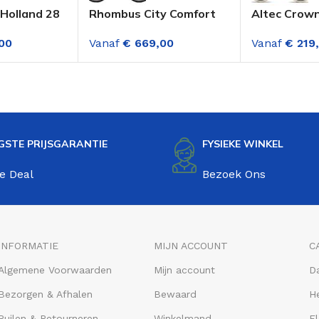
Holland 28
Rhombus City Comfort
Altec Crown
rtfiets
28 Inch Damesfiets 7
Inch Transp
00
Vanaf
€
669,00
Vanaf
€
219
Groen
Versnellingen Glanzend
Dame Mysti
Grijs
GSTE PRIJSGARANTIE
FYSIEKE WINKEL
e Deal
Bezoek Ons
INFORMATIE
MIJN ACCOUNT
C
Algemene Voorwaarden
Mijn account
D
Bezorgen & Afhalen
Bewaard
He
Ruilen & Retourneren
Winkelmand
El