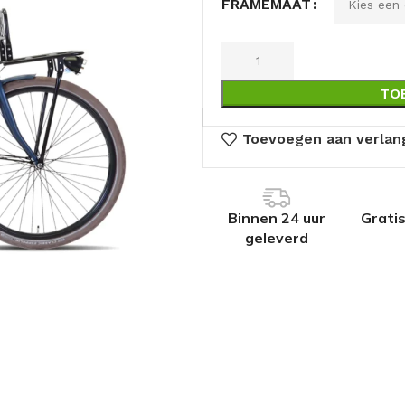
FRAMEMAAT
TO
Toevoegen aan verlang
Binnen 24 uur
Grati
geleverd