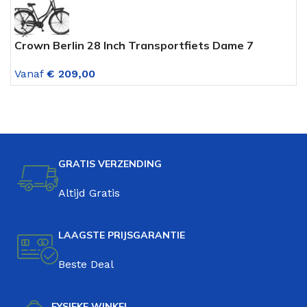
Crown Berlin 28 Inch Transportfiets Dame 7
C
Versnellingen Mat Zwart
V
Vanaf
€
209,00
V
GRATIS VERZENDING
Altijd Gratis
LAAGSTE PRIJSGARANTIE
Beste Deal
FYSIEKE WINKEL