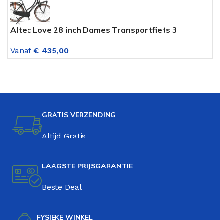
Altec Love 28 inch Dames Transportfiets 3
C
versnellingen Mat Zwart
V
Vanaf
€
435,00
V
GRATIS VERZENDING
Altijd Gratis
LAAGSTE PRIJSGARANTIE
Beste Deal
FYSIEKE WINKEL