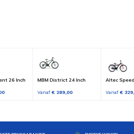
ent 26 Inch
MBM District 24 Inch
Altec Speed
 Zwart-
Mountainbike Jongens
Jongensfiet
00
Vanaf
€
289,00
Vanaf
€
329
nellingen
Zwart-Groen 18
versnelling
Versnellingen