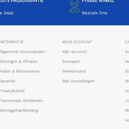
GSTE PRIJSGARANTIE
FYSIEKE WINKEL
e Deal
Bezoek Ons
INFORMATIE
MIJN ACCOUNT
C
Algemene Voorwaarden
Mijn account
D
Bezorgen & Afhalen
Bewaard
He
Ruilen & Retourneren
Winkelmand
El
Garantie
Mijn bestellingen
M
Privacybeleid
V
Framemaat Berekenen
J
Montagehandleiding
Me
A