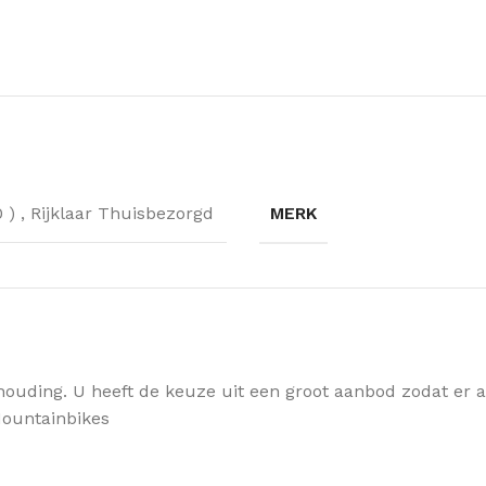
MERK
0 )
,
Rijklaar Thuisbezorgd
houding. U heeft de keuze uit een groot aanbod zodat er alt
 Mountainbikes