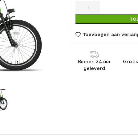
TO
Toevoegen aan verlang
Binnen 24 uur
Grati
geleverd