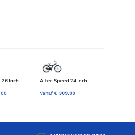
 26 Inch
Altec Speed 24 Inch
Volare Gra
s 3
Jongensfiets 3
Jongensfie
,00
Vanaf
€
309,00
Vanaf
€
38
en Fire Red
versnellingen Deep Sky
Geel-Groe
Blue
Versnellin