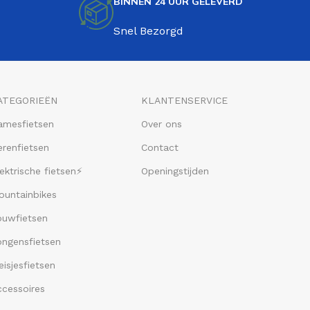
BINNEN 24 UUR GELEVERD
Snel Bezorgd
ATEGORIEËN
KLANTENSERVICE
amesfietsen
Over ons
renfietsen
Contact
ektrische fietsen⚡
Openingstijden
ountainbikes
ouwfietsen
ongensfietsen
isjesfietsen
ccessoires