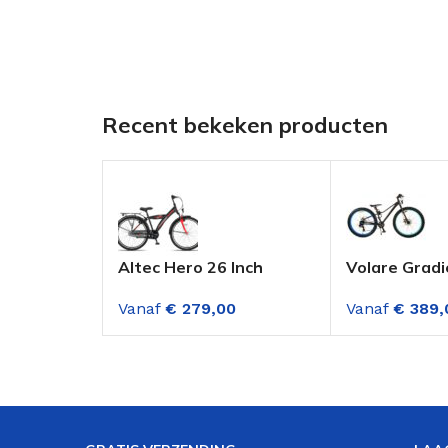
Recent bekeken producten
Altec Hero 26 Inch
Volare Gradi
Jongensfiets Fire Red
Jongensfiets
Vanaf
€
279,00
Vanaf
€
389,
Blauw 7 Vers