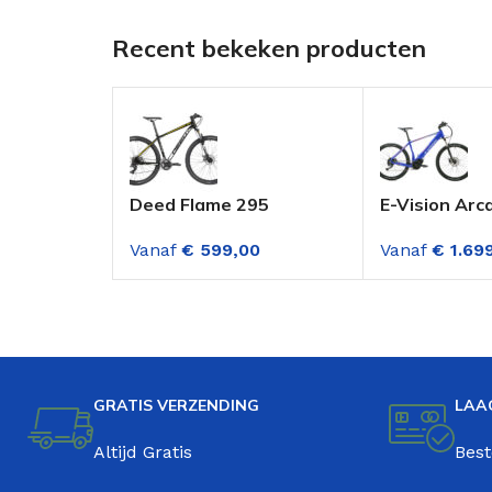
Recent bekeken producten
Deed Flame 295
E-Vision Arc
Mountainbike 29 Inch
Elektrische
Vanaf
€
599,00
Vanaf
€
1.69
M.disc 24 Versnellingen
Mountainbike
Zwart-geel
Blauw Midde
Versnellinge
GRATIS VERZENDING
LAA
Altijd Gratis
Best