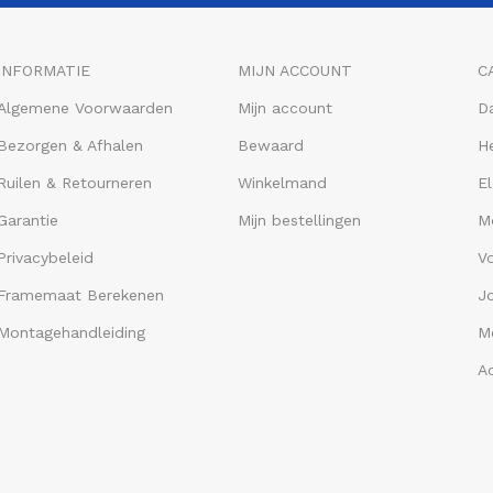
INFORMATIE
MIJN ACCOUNT
C
Algemene Voorwaarden
Mijn account
D
Bezorgen & Afhalen
Bewaard
He
Ruilen & Retourneren
Winkelmand
El
Garantie
Mijn bestellingen
M
Privacybeleid
V
Framemaat Berekenen
J
Montagehandleiding
Me
A