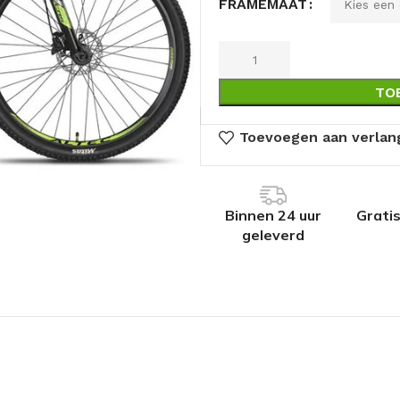
FRAMEMAAT
TO
Toevoegen aan verlang
Binnen 24 uur
Grati
geleverd