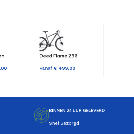
on
Deed Flame 296
Veloce Out
e 27.5 Inch
Mountainbike 29 Inch
Inch Mount
,00
Vanaf
€
499,00
Vanaf
€
379
snellingen
M.disc 21 Versnellingen
Versnellin
Donkergrijs-zwart
Groen
BINNEN 24 UUR GELEVERD
Snel Bezorgd