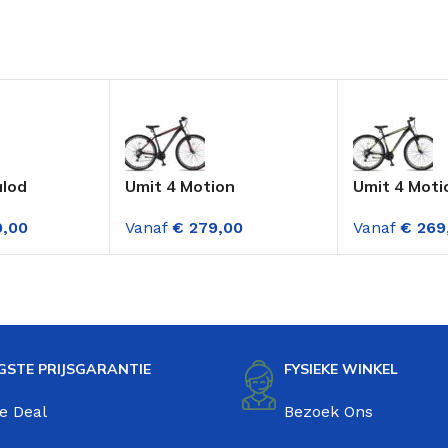
alod
Umit 4 Motion
Umit 4 Moti
Mountainbike 29 Inch
Mountainbik
9,00
Vanaf
€
279,00
Vanaf
€
269
 27,5 Inch
Heer 21 Versnellingen
Heer 21 Ver
nmotor 9
Zwart-Rood
Zwart Geel
n
GSTE PRIJSGARANTIE
FYSIEKE WINKEL
e Deal
Bezoek Ons