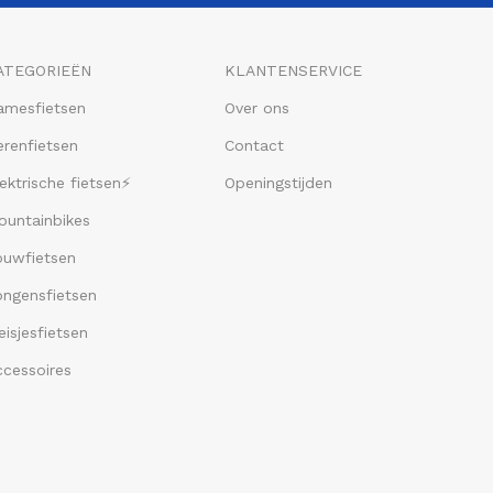
ATEGORIEËN
KLANTENSERVICE
amesfietsen
Over ons
renfietsen
Contact
ektrische fietsen⚡
Openingstijden
ountainbikes
ouwfietsen
ongensfietsen
isjesfietsen
ccessoires