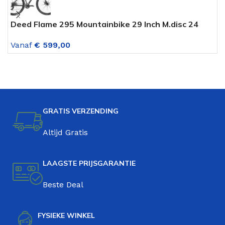
Deed Flame 295 Mountainbike 29 Inch M.disc 24
D
Versnellingen Donkergrijs-zwart
V
Vanaf
€
599,00
V
GRATIS VERZENDING
Altijd Gratis
LAAGSTE PRIJSGARANTIE
Beste Deal
FYSIEKE WINKEL