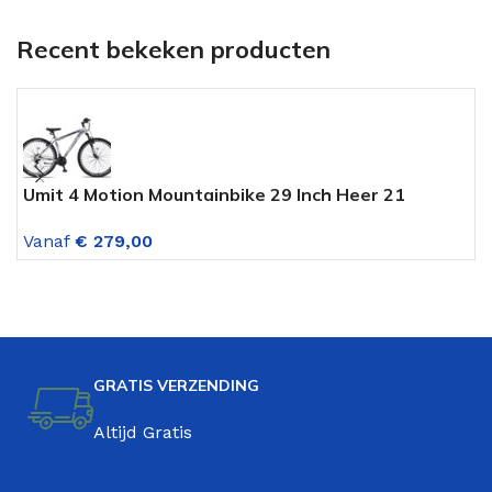
Recent bekeken producten
Umit 4 Motion Mountainbike 29 Inch Heer 21
D
Versnellingen Chroom-Zwart
V
Vanaf
€
279,00
V
GRATIS VERZENDING
Altijd Gratis