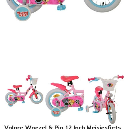
Volare Woezel & Pip 12 Inch Meisjesfiets