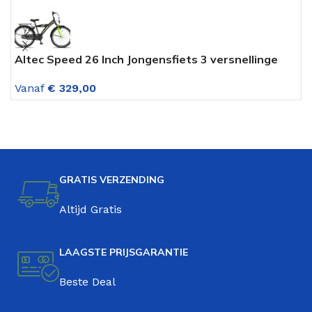
Altec Speed 26 Inch Jongensfiets 3 versnellinge
A
Lime Green
L
Vanaf
€
329,00
V
GRATIS VERZENDING
Altijd Gratis
LAAGSTE PRIJSGARANTIE
Beste Deal