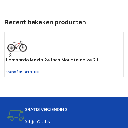
Recent bekeken producten
Lombardo Mozia 24 Inch Mountainbike 21
M
Versnellingen Zilver-Rood
v
Vanaf
€
419,00
V
GRATIS VERZENDING
Altijd Gratis