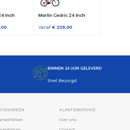
24 Inch
Marlin Cedric 24 Inch
Volare Gra
s Lime Green
mountainbike 18
Jongensfie
,00
Vanaf
€
229,00
Vanaf
€
38
versnellingen jongens
Geel-Groe
Rood
Versnellin
BINNEN 24 UUR GELEVERD
Snel Bezorgd
ATEGORIEËN
KLANTENSERVICE
amesfietsen
Over ons
renfietsen
Contact