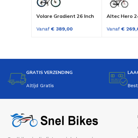
Volare Gradient 26 Inch
Altec Hero 2
Jongensfiets Zwart-
Jongensfiets
Vanaf
€
389,00
Vanaf
€
269,
Blauw 7 Versnellingen
GRATIS VERZENDING
LAA
Altijd Gratis
Best