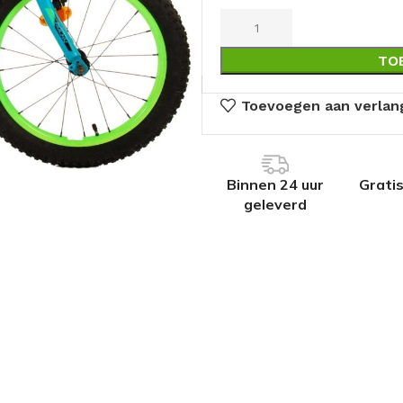
TO
Toevoegen aan verlang
Binnen 24 uur
Grati
geleverd