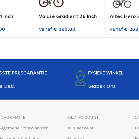
4 Inch
Volare Gradient 26 Inch
Altec Hero 
 Fire Red
Jongensfiets Zwart-
Jongensfiet
00
Vanaf
€
389,00
Vanaf
€
269
Oranje 7 Versnellingen
GSTE PRIJSGARANTIE
FYSIEKE WINKEL
e Deal
Bezoek Ons
INFORMATIE
MIJN ACCOUNT
C
Algemene Voorwaarden
Mijn account
D
Bezorgen & Afhalen
Bewaard
He