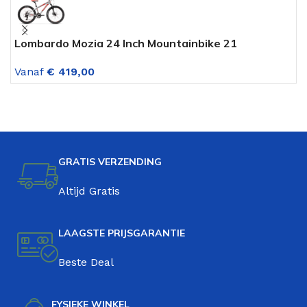
Lombardo Mozia 24 Inch Mountainbike 21
A
Versnellingen Zilver-Rood
L
Vanaf
€
419,00
V
GRATIS VERZENDING
Altijd Gratis
LAAGSTE PRIJSGARANTIE
Beste Deal
FYSIEKE WINKEL