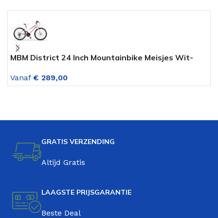
MBM District 24 Inch Mountainbike Meisjes Wit-
A
Fuschia 18 Versnellingen
V
Vanaf
€
289,00
GRATIS VERZENDING
Altijd Gratis
LAAGSTE PRIJSGARANTIE
Beste Deal