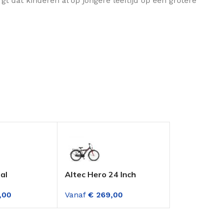
t dat kinderen al op jongere leeftijd op een grotere
al
Altec Hero 24 Inch
Altec Spee
s 26 Inch 6
Jongensfiets Fire Red
Jongensfie
,00
Vanaf
€
269,00
Vanaf
€
329
en Zwart
versnellin