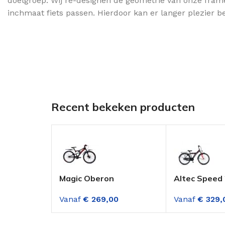
doelgroep. Wij re-designen de geometrie van onze frames
inchmaat fiets passen. Hierdoor kan er langer plezier b
Recent bekeken producten
Magic Oberon
Altec Speed 
Mountainbike 24 Inch 3
Jongensfiets
Vanaf
€
269,00
Vanaf
€
329,
Versnellingen Mat
versnellinge
Zwart Rood