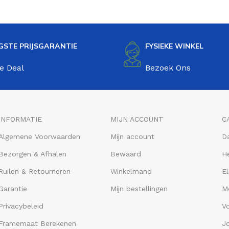
GSTE PRIJSGARANTIE
FYSIEKE WINKEL
e Deal
Bezoek Ons
INFORMATIE
MIJN ACCOUNT
C
Algemene Voorwaarden
Mijn account
D
Bezorgen & Afhalen
Bewaard
He
Ruilen & Retourneren
Winkelmand
El
Garantie
Mijn bestellingen
M
Privacybeleid
V
Framemaat Berekenen
J