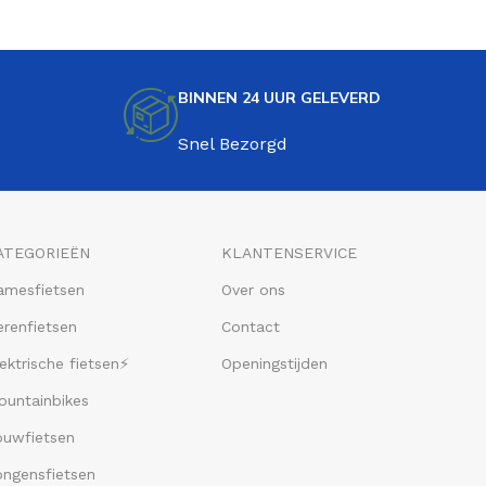
BINNEN 24 UUR GELEVERD
Snel Bezorgd
ATEGORIEËN
KLANTENSERVICE
amesfietsen
Over ons
renfietsen
Contact
ektrische fietsen⚡
Openingstijden
ountainbikes
ouwfietsen
ongensfietsen