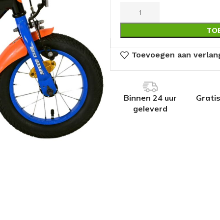
TO
Toevoegen aan verlang
Binnen 24 uur
Grati
geleverd