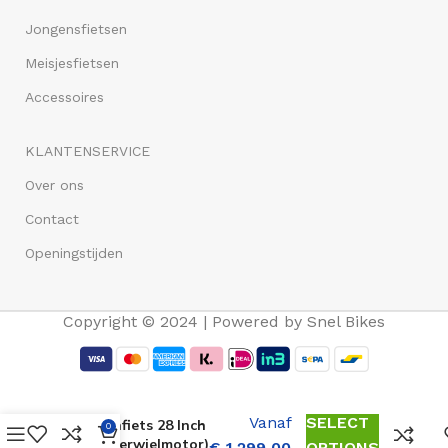
Jongensfietsen
Meisjesfietsen
Accessoires
KLANTENSERVICE
Over ons
Contact
Openingstijden
Copyright © 2024 | Powered by Snel Bikes
Vogue Motion
Elektrische
Vanaf
SELECT
Herenfiets 28 Inch
0
(Achterwielmotor)
€
1.299,00
OPTIONS