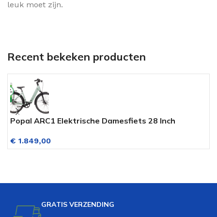
leuk moet zijn.
Recent bekeken producten
Popal ARC1 Elektrische Damesfiets 28 Inch
A
(Riemaandrijving) Hydraulisch.Disc Gentle Green
b
€
1.849,00
GRATIS VERZENDING