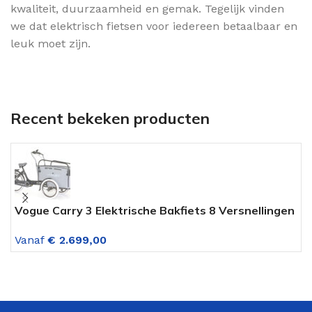
kwaliteit, duurzaamheid en gemak. Tegelijk vinden
we dat elektrisch fietsen voor iedereen betaalbaar en
leuk moet zijn.
Recent bekeken producten
Vogue Carry 3 Elektrische Bakfiets 8 Versnellingen
V
Mat Zwart Grijs
M
Vanaf
€
2.699,00
V