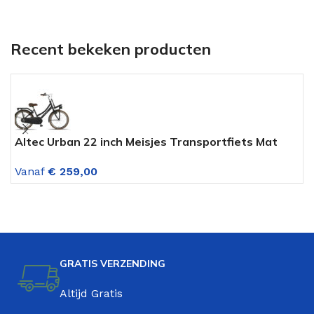
Recent bekeken producten
Altec Urban 22 inch Meisjes Transportfiets Mat
A
Zwart
t
Vanaf
€
259,00
V
GRATIS VERZENDING
Altijd Gratis