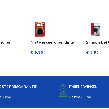
ng bel,
NietVerkeerd bel ding-
Simson bel
dong 80mm merlot
zwart
€
9,95
€
5,95
zwart
GSTE PRIJSGARANTIE
FYSIEKE WINKEL
e Deal
Bezoek Ons