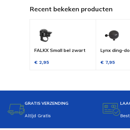
Recent bekeken producten
FALKX Small bel zwart
Lynx ding-do
80mm zwart
€
2,95
€
7,95
GRATIS VERZENDING
LAA
Altijd Gratis
Best