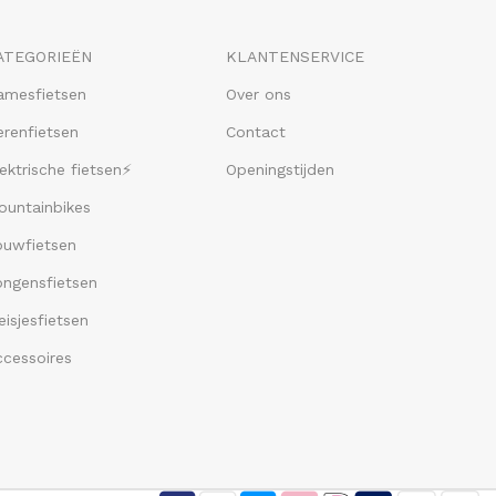
ATEGORIEËN
KLANTENSERVICE
amesfietsen
Over ons
renfietsen
Contact
ektrische fietsen⚡
Openingstijden
ountainbikes
ouwfietsen
ongensfietsen
isjesfietsen
ccessoires