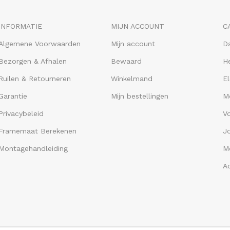
INFORMATIE
MIJN ACCOUNT
C
Algemene Voorwaarden
Mijn account
D
Bezorgen & Afhalen
Bewaard
He
Ruilen & Retourneren
Winkelmand
El
Garantie
Mijn bestellingen
M
Privacybeleid
V
Framemaat Berekenen
J
Montagehandleiding
Me
A