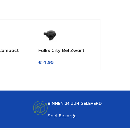
 Compact
Falkx City Bel Zwart
FALKX Zylo
€
4,95
€
6,95
BINNEN 24 UUR GELEVERD
Snel Bezorgd