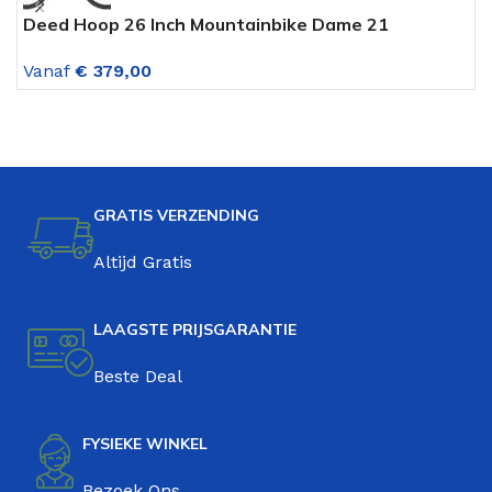
Deed Hoop 26 Inch Mountainbike Dame 21
D
Versnellingen Zwart-paars
V
Vanaf
€
379,00
V
GRATIS VERZENDING
Altijd Gratis
LAAGSTE PRIJSGARANTIE
Beste Deal
FYSIEKE WINKEL
Bezoek Ons