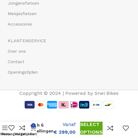
Jongensfietsen
Meisjesfietsen
Accessoires
KLANTENSERVICE
Over ons
Contact
Openingstijden
Copyright © 2024 | Powered by Snel Bikes
MBM Agora
Vanaf
SELECT
24 inch 6
0
Versnellingen
€
299,00
OPTIONS
Menu
Verlangenlijst
Vergelijken
Cart
Zwart