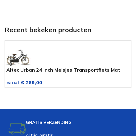
Recent bekeken producten
Altec Urban 24 inch Meisjes Transportfiets Mat
M
Zwart
V
Vanaf
€
269,00
GRATIS VERZENDING
Altijd Gratis