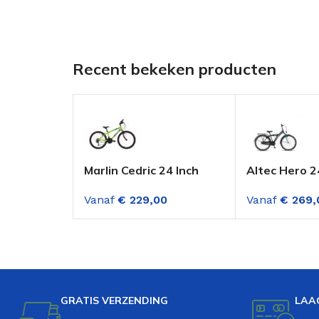
Recent bekeken producten
Marlin Cedric 24 Inch
Altec Hero 2
mountainbike 18
Jongensfiet
Vanaf
€
229,00
Vanaf
€
269,
versnellingen jongens
Blue
Groen
GRATIS VERZENDING
LAA