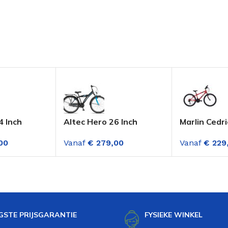
4 Inch
Altec Hero 26 Inch
Marlin Cedri
s Deep Sky
Jongensfiets Deep Sky
mountainbi
00
Vanaf
€
279,00
Vanaf
€
229
Blue
versnelling
Rood
GSTE PRIJSGARANTIE
FYSIEKE WINKEL