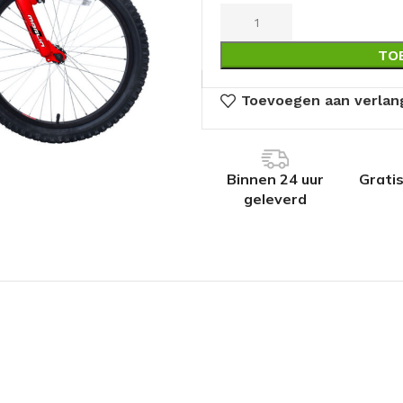
TO
Toevoegen aan verlang
Binnen 24 uur
Grati
geleverd