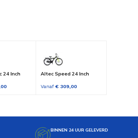
c 24 Inch
Altec Speed 24 Inch
Volare Gra
ke 18
Jongensfiets 3
Jongensfie
,00
Vanaf
€
309,00
Vanaf
€
38
en jongens
versnellingen Lime
Oranje 7 V
Green
BINNEN 24 UUR GELEVERD