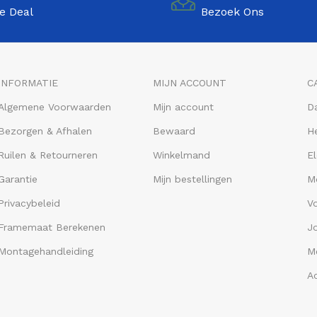
e Deal
Bezoek Ons
INFORMATIE
MIJN ACCOUNT
C
Algemene Voorwaarden
Mijn account
D
Bezorgen & Afhalen
Bewaard
He
Ruilen & Retourneren
Winkelmand
El
Garantie
Mijn bestellingen
M
Privacybeleid
V
Framemaat Berekenen
J
Montagehandleiding
Me
A