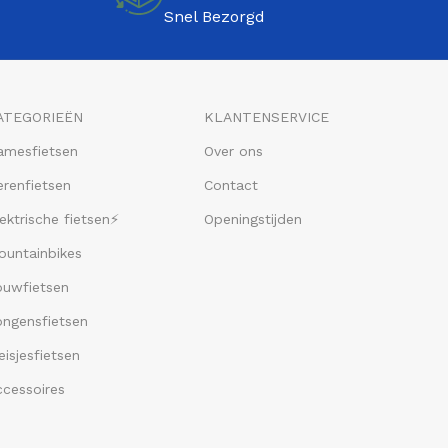
Snel Bezorgd
ATEGORIEËN
KLANTENSERVICE
amesfietsen
Over ons
renfietsen
Contact
ektrische fietsen⚡
Openingstijden
ountainbikes
ouwfietsen
ongensfietsen
isjesfietsen
ccessoires