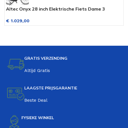
Altec Onyx 28 inch Elektrische Fiets Dame 3
D
Versnellingen Mat Zwart
V
€
1.029,00
V
GRATIS VERZENDING
Altijd Gratis
LAAGSTE PRIJSGARANTIE
Beste Deal
FYSIEKE WINKEL