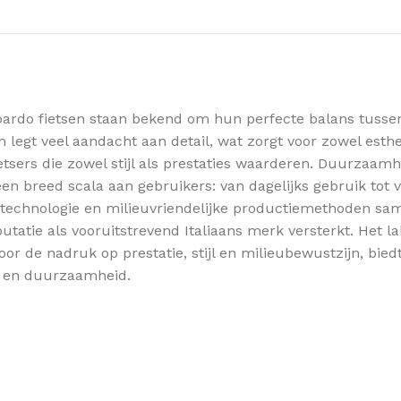
ardo fietsen staan bekend om hun perfecte balans tussen 
 legt veel aandacht aan detail, wat zorgt voor zowel esthe
sers die zowel stijl als prestaties waarderen. Duurzaamhe
een breed scala aan gebruikers: van dagelijks gebruik tot 
e technologie en milieuvriendelijke productiemethoden s
tie als vooruitstrevend Italiaans merk versterkt. Het lab
 de nadruk op prestatie, stijl en milieubewustzijn, biedt
ie en duurzaamheid.