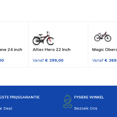
ane 24 inch
Altec Hero 22 Inch
Magic Ober
e 21 sp
Jongensfiets Fire Red
Mountainbik
00
Vanaf
€
299,00
Vanaf
€
269
chijfremmen
Versnelling
Zwart Rood
GSTE PRIJSGARANTIE
FYSIEKE WINKEL
e Deal
Bezoek Ons