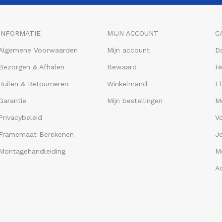
INFORMATIE
MIJN ACCOUNT
C
Algemene Voorwaarden
Mijn account
D
Bezorgen & Afhalen
Bewaard
He
Ruilen & Retourneren
Winkelmand
El
Garantie
Mijn bestellingen
M
Privacybeleid
V
Framemaat Berekenen
J
Montagehandleiding
Me
A