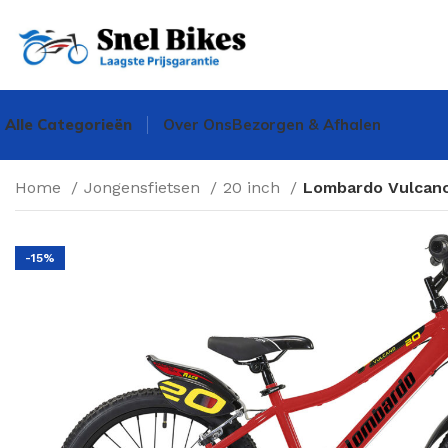
Alle Categorieën
Over Ons
Bezorgen & Afhalen
Home
Jongensfietsen
20 inch
Lombardo Vulcano
-15%