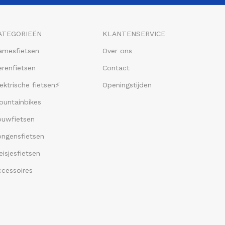
ATEGORIEËN
KLANTENSERVICE
amesfietsen
Over ons
renfietsen
Contact
ektrische fietsen⚡
Openingstijden
ountainbikes
ouwfietsen
ongensfietsen
isjesfietsen
ccessoires