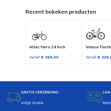
Recent bekeken producten
Altec Hero 24 Inch
Veloce Fastl
Jongensfiets Lime Green
mountainbik
Vanaf
€
269,00
Vanaf
€
329,
Groen met s
GRATIS VERZENDING
LAA
Altijd Gratis
Best