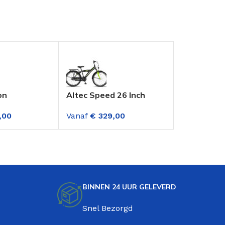
on
Altec Speed 26 Inch
Lombardo 
e 24 Inch 3
Jongensfiets 3
24 inch mo
,00
Vanaf
€
329,00
Vanaf
€
24
en Mat
versnellinge Lime Green
versnellin
BINNEN 24 UUR GELEVERD
Snel Bezorgd