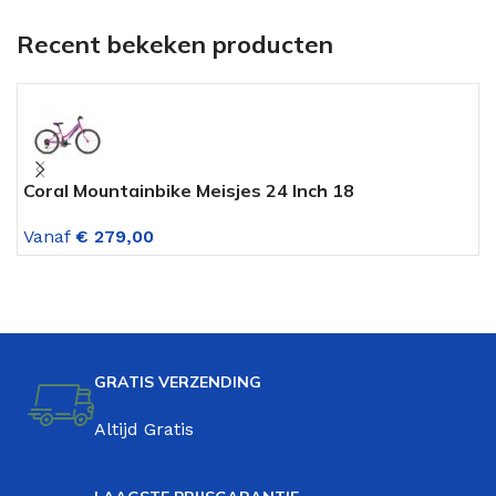
Recent bekeken producten
Coral Mountainbike Meisjes 24 Inch 18
A
Versnellingen Fuschia
V
Vanaf
€
279,00
GRATIS VERZENDING
Altijd Gratis