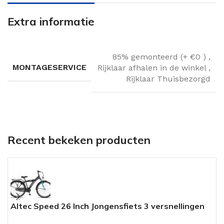
Extra informatie
85% gemonteerd (+ €0 )
,
MONTAGESERVICE
Rijklaar afhalen in de winkel
,
Rijklaar Thuisbezorgd
Recent bekeken producten
Altec Speed 26 Inch Jongensfiets 3 versnellingen
L
Deep Sky Blue
V