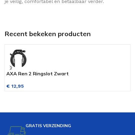
je veilig, comfortabel én betaalbaar verder.
Recent bekeken producten
AXA Ren 2 Ringslot Zwart
A
€
12,95
GRATIS VERZENDING