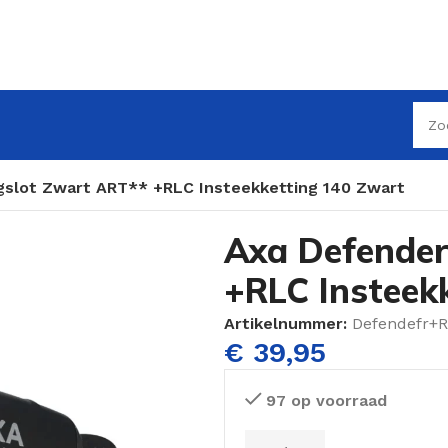
gslot Zwart ART** +RLC Insteekketting 140 Zwart
Axa Defender
+RLC Insteek
Artikelnummer:
Defendefr+
€
39,95
97 op voorraad