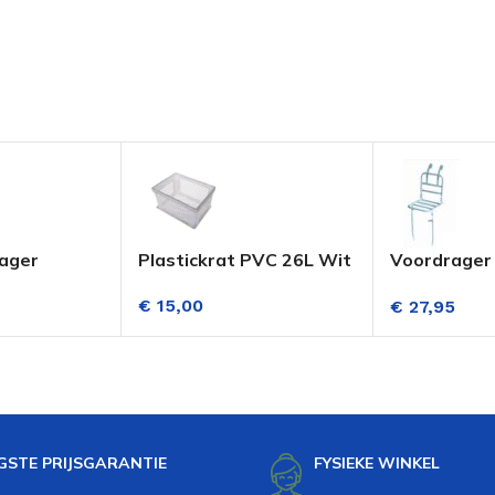
rager
Plastickrat PVC 26L Wit
Voordrager
ets Zwart
Transportfi
€
15,00
€
27,95
Lichtblauw
GSTE PRIJSGARANTIE
FYSIEKE WINKEL