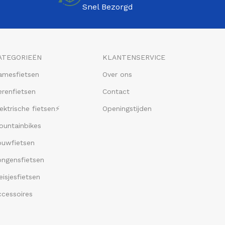
Snel Bezorgd
ATEGORIEËN
KLANTENSERVICE
amesfietsen
Over ons
renfietsen
Contact
ektrische fietsen⚡
Openingstijden
ountainbikes
ouwfietsen
ongensfietsen
isjesfietsen
ccessoires