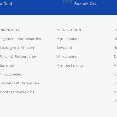
e Deal
Bezoek Ons
INFORMATIE
MIJN ACCOUNT
C
Algemene Voorwaarden
Mijn account
D
Bezorgen & Afhalen
Bewaard
He
Ruilen & Retourneren
Winkelmand
El
Garantie
Mijn bestellingen
M
Privacybeleid
V
Framemaat Berekenen
J
Montagehandleiding
Me
A