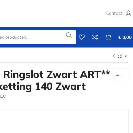
Contact
€
0,00
 Ringslot Zwart ART**
ketting 140 Zwart
RLC