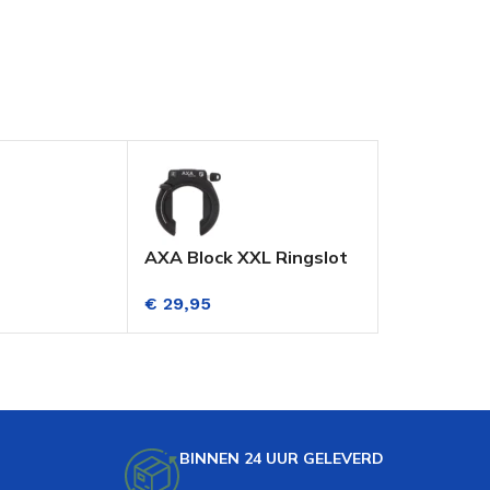
AXA Block XXL Ringslot
AXA Ren 2 
ets
Zwart ART**
Zwart
€
29,95
€
12,95
BINNEN 24 UUR GELEVERD