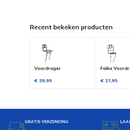
Recent bekeken producten
Voordrager
Falkx Voord
Transportfiets Zwart
Transportfi
€
29,95
€
27,95
Aluminium
GRATIS VERZENDING
LAA