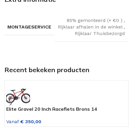
85% gemonteerd (+ €0 )
,
MONTAGESERVICE
Rijklaar afhalen in de winkel
,
Rijklaar Thuisbezorgd
Recent bekeken producten
Elite Gravel 20 Inch Racefiets Brons 14
A
Versnellingen M.disc
V
Vanaf
€
350,00