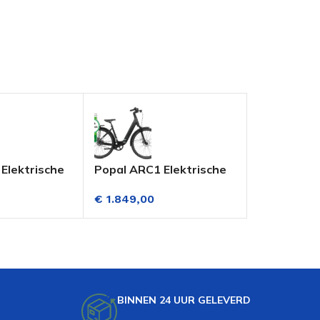
Elektrische
Popal ARC1 Elektrische
Popal Pres
28 Inch
Damesfiets 28 Inch
Elektrische
€
1.849,00
Vanaf
€
1.5
jving)
(Riemaandrijving)
Transportf
.Disc Gentle
Hydraulisch.Disc Mat
Versnellin
Zwart
Zwart
BINNEN 24 UUR GELEVERD