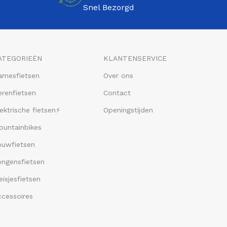
Snel Bezorgd
ATEGORIEËN
KLANTENSERVICE
amesfietsen
Over ons
renfietsen
Contact
ektrische fietsen⚡
Openingstijden
ountainbikes
ouwfietsen
ongensfietsen
isjesfietsen
ccessoires