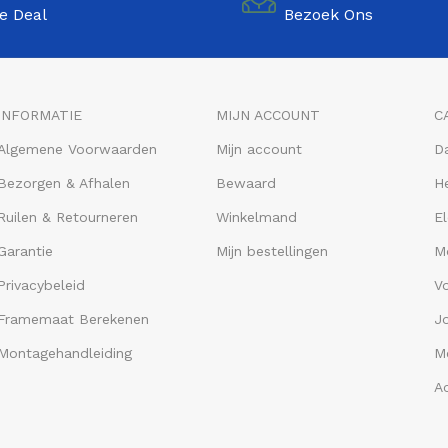
e Deal
Bezoek Ons
INFORMATIE
MIJN ACCOUNT
C
Algemene Voorwaarden
Mijn account
D
Bezorgen & Afhalen
Bewaard
He
Ruilen & Retourneren
Winkelmand
El
Garantie
Mijn bestellingen
M
Privacybeleid
V
Framemaat Berekenen
J
Montagehandleiding
Me
A