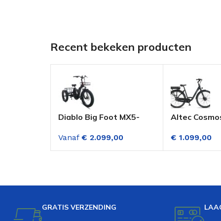
Recent bekeken producten
Diablo Big Foot MX5-
Altec Cosmos
driewieler Mat Zwart 7
Dame 28 Inc
Vanaf
€
2.099,00
€
1.099,00
Versnellingen
Versnellinge
(Voorwielmo
Hydraulisch
GRATIS VERZENDING
LAA