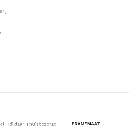
rij
m
FRAMEMAAT
kel
,
Rijklaar Thuisbezorgd