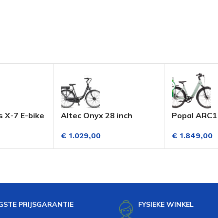
 X-7 E-bike
Altec Onyx 28 inch
Popal ARC1 
h 7
Elektrische Fiets Dame 3
Damesfiets 
€
1.029,00
€
1.849,00
n
Versnellingen Mat
(Riemaandri
tor)
Zwart
Hydraulisch
 Mat Zwart
Green
GSTE PRIJSGARANTIE
FYSIEKE WINKEL