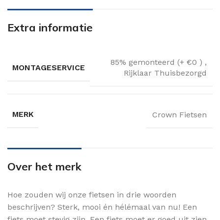
Extra informatie
85% gemonteerd (+ €0 )
,
MONTAGESERVICE
Rijklaar Thuisbezorgd
MERK
Crown Fietsen
Over het merk
Hoe zouden wij onze fietsen in drie woorden
beschrijven? Sterk, mooi én hélémaal van nu! Een
fiets moet stevig zijn. Een fiets moet er goed uit zien.