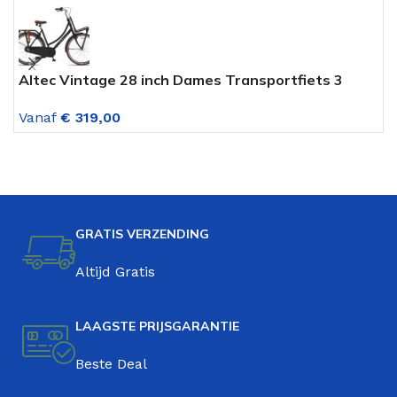
Altec Vintage 28 inch Dames Transportfiets 3
C
versnellingen Mat Zwart
V
Vanaf
€
319,00
V
GRATIS VERZENDING
Altijd Gratis
LAAGSTE PRIJSGARANTIE
Beste Deal